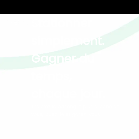
Stationner 
simplement.
Gagner du 
temps, 
chaque jour.
Trouvez le parking le plus proche de 
vous, louez-le et garez-vous !