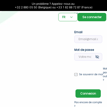
Un problème ? Appelez-nous au 

+32 2 880 05 50 (Belgique) ou +33 1 82 88 72 87 (France)
Me connecter 
FR
Se connecter
à BePark
Email
Mot de passe
Mot
pas
Se souvenir de moi
oub
?
Connexion
Pas encore de compte 
?