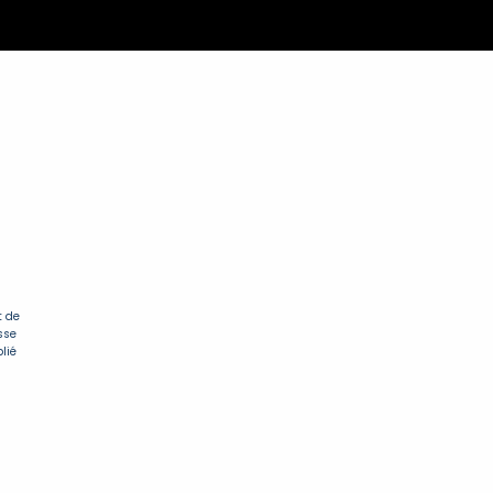
 de 
se 
lié 