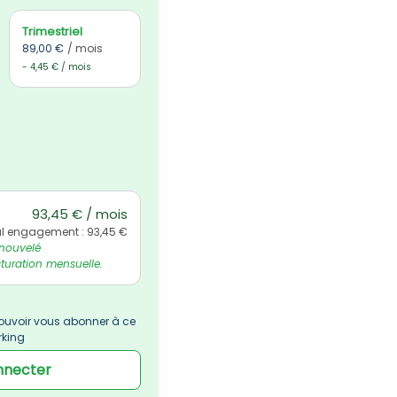
Trimestriel
89,00 €
/ mois
- 4,45 € / mois
93,45 € / mois
al engagement : 93,45 €
nouvelé 
uration mensuelle.
uvoir vous abonner à ce 
rking
nnecter