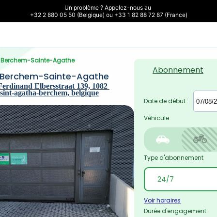
Un problème ? Appelez-nous au 

+32 2 880 05 50 (Belgique) ou +33 1 82 88 72 87 (France)
re Berchem-Sainte-Agathe
Abonnement
e Berchem-Sainte-Agathe
Ferdinand Elbersstraat 139, 1082 
 sint-agatha-berchem, belgique
Date de début :
Véhicule
Type d'abonnement
Voir horaires
Durée d'engagement