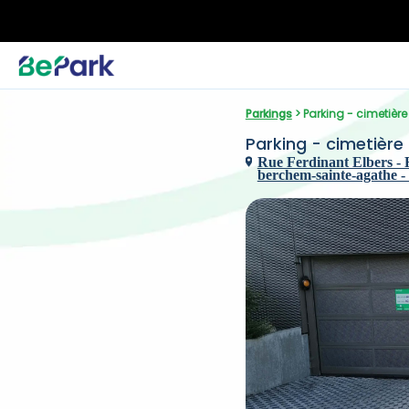
Parkings
 > Parking - cimetiè
Parking - cimetièr
Rue Ferdinant Elbers - 
berchem-sainte-agathe -