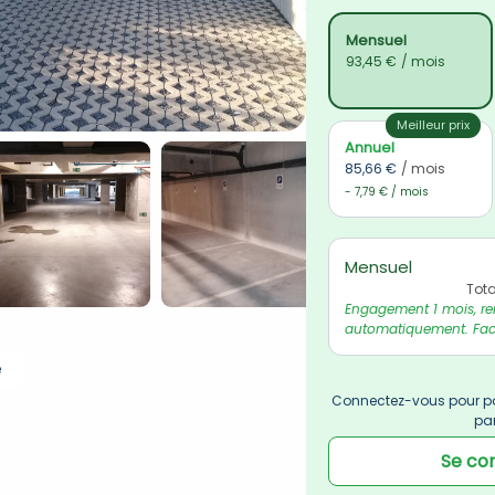
Mensuel
93,45 €
/ mois
Meilleur prix
Annuel
85,66 €
/ mois
- 7,79 € / mois
Mensuel
Tot
Engagement 1 mois, re
automatiquement. Fact
e
Connectez-vous pour po
pa
Se co