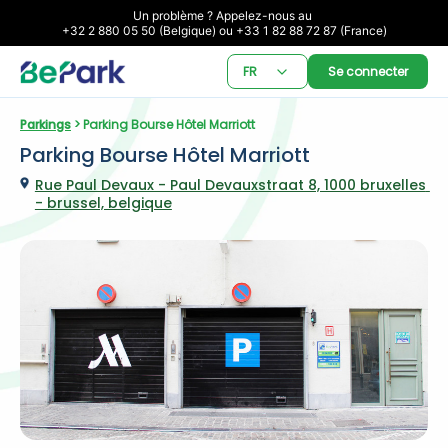
Un problème ? Appelez-nous au 

+32 2 880 05 50 (Belgique) ou +33 1 82 88 72 87 (France)
FR
Se connecter
Parkings
 > Parking Bourse Hôtel Marriott
Parking Bourse Hôtel Marriott
Rue Paul Devaux - Paul Devauxstraat 8, 1000 bruxelles 
- brussel, belgique