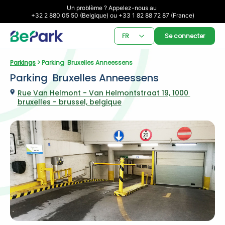
Un problème ? Appelez-nous au 

+32 2 880 05 50 (Belgique) ou +33 1 82 88 72 87 (France)
FR
Se connecter
Parkings
 > Parking  Bruxelles Anneessens
Parking  Bruxelles Anneessens
Rue Van Helmont - Van Helmontstraat 19, 1000 
bruxelles - brussel, belgique