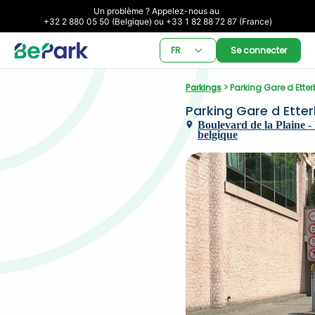
Un problème ? Appelez-nous au 

+32 2 880 05 50 (Belgique) ou +33 1 82 88 72 87 (France)
FR
Se connecter
Parkings
 > Parking Gare d Ette
Parking Gare d Ette
Boulevard de la Plaine - P
belgique