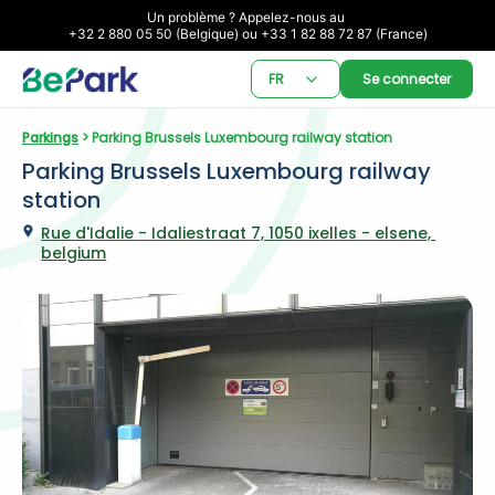
Un problème ? Appelez-nous au 

+32 2 880 05 50 (Belgique) ou +33 1 82 88 72 87 (France)
FR
Se connecter
Parkings
 > Parking Brussels Luxembourg railway station
Parking Brussels Luxembourg railway 
station
Rue d'Idalie - Idaliestraat 7, 1050 ixelles - elsene, 
belgium