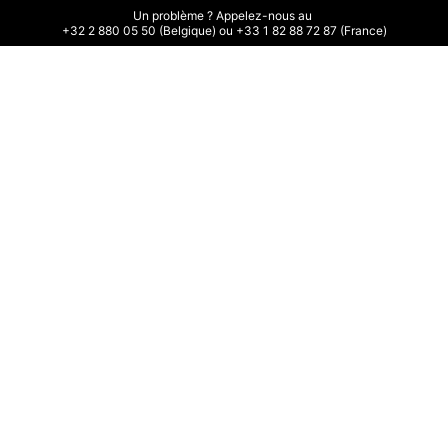
Un problème ? Appelez-nous au 

+32 2 880 05 50 (Belgique) ou +33 1 82 88 72 87 (France)