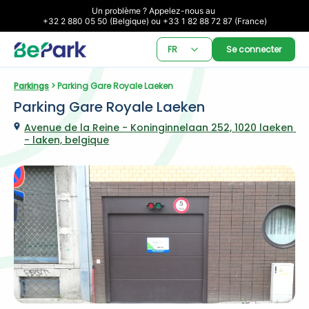
Un problème ? Appelez-nous au 

+32 2 880 05 50 (Belgique) ou +33 1 82 88 72 87 (France)
FR
Se connecter
Parkings
 > Parking Gare Royale Laeken
Parking Gare Royale Laeken
Avenue de la Reine - Koninginnelaan 252, 1020 laeken 
- laken, belgique