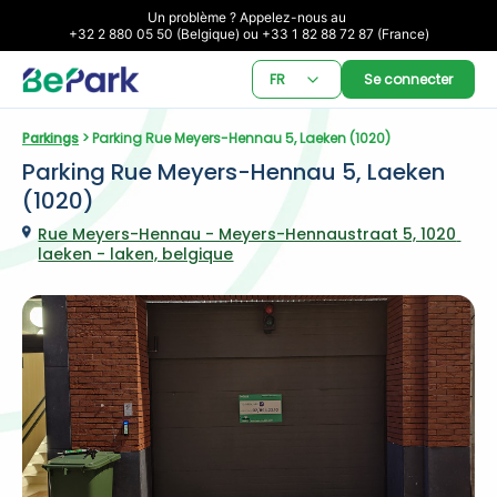
Un problème ? Appelez-nous au 

+32 2 880 05 50 (Belgique) ou +33 1 82 88 72 87 (France)
FR
Se connecter
Parkings
 > Parking Rue Meyers-Hennau 5, Laeken (1020)
Parking Rue Meyers-Hennau 5, Laeken 
(1020)
Rue Meyers-Hennau - Meyers-Hennaustraat 5, 1020 
laeken - laken, belgique