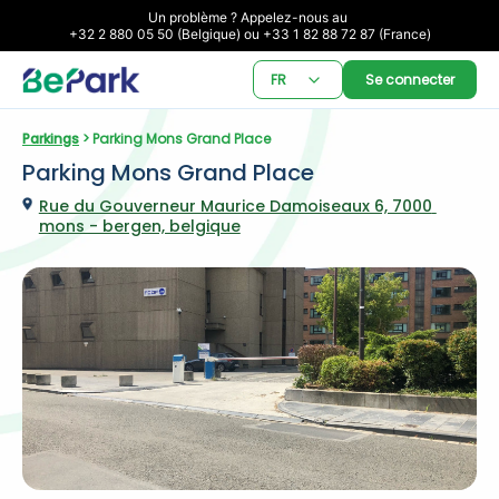
Un problème ? Appelez-nous au 

+32 2 880 05 50 (Belgique) ou +33 1 82 88 72 87 (France)
FR
Se connecter
Parkings
 > Parking Mons Grand Place
Parking Mons Grand Place
Rue du Gouverneur Maurice Damoiseaux 6, 7000 
mons - bergen, belgique