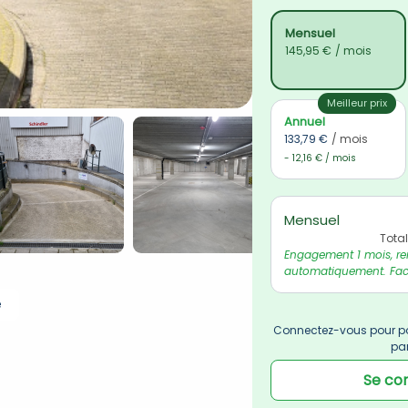
Mensuel
145,95 €
/ mois
Meilleur prix
Annuel
133,79 €
/ mois
- 12,16 € / mois
Mensuel
Tota
Engagement 1 mois, re
automatiquement. Fact
e
Connectez-vous pour po
pa
Se co