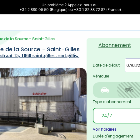
Un problème ? Appelez-nous au 

+32 2 880 05 50 (Belgique) ou +33 1 82 88 72 87 (France)
ue de la Source - Saint-Gilles
Abonnement
e de la Source - Saint-Gilles
aat 15, 1060 saint-gilles - sint-gillis, 
Date de début :
Véhicule
Type d'abonnement
Voir horaires
Durée d'engagement