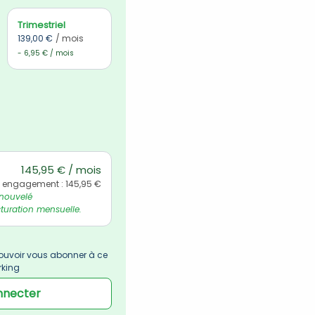
Trimestriel
139,00 €
/ mois
- 6,95 € / mois
145,95 € / mois
l engagement : 145,95 €
nouvelé 
uration mensuelle.
uvoir vous abonner à ce 
rking
nnecter