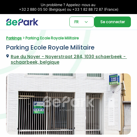
Un problème ? Appelez-nous au 

+32 2 880 05 50 (Belgique) ou +33 1 82 88 72 87 (France)
FR
Se connecter
Parkings
 > Parking Ecole Royale Militaire
Parking Ecole Royale Militaire
Rue du Noyer - Noyerstraat 284, 1030 schaerbeek - 
schaarbeek, belgique