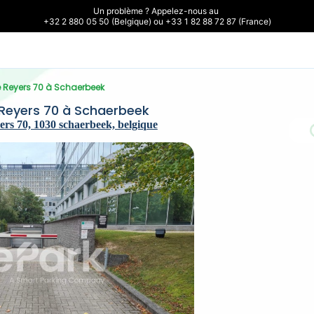
Un problème ? Appelez-nous au 

+32 2 880 05 50 (Belgique) ou +33 1 82 88 72 87 (France)
e Reyers 70 à Schaerbeek
Reyers 70 à Schaerbeek
rs 70, 1030 schaerbeek, belgique