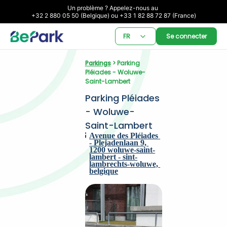
Un problème ? Appelez-nous au 

+32 2 880 05 50 (Belgique) ou +33 1 82 88 72 87 (France)
FR
Se connecter
Parkings
 > Parking 
Pléiades - Woluwe-
Saint-Lambert
Parking Pléiades 
- Woluwe-
Saint-Lambert
Avenue des Pléiades 
- Plejadenlaan 9, 
1200 woluwe-saint-
lambert - sint-
lambrechts-woluwe, 
belgique