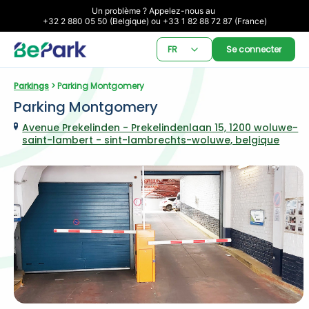
Un problème ? Appelez-nous au 

+32 2 880 05 50 (Belgique) ou +33 1 82 88 72 87 (France)
FR
Se connecter
Parkings
 > Parking Montgomery
Parking Montgomery
Avenue Prekelinden - Prekelindenlaan 15, 1200 woluwe-
saint-lambert - sint-lambrechts-woluwe, belgique