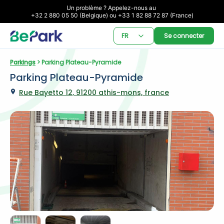
Un problème ? Appelez-nous au 

+32 2 880 05 50 (Belgique) ou +33 1 82 88 72 87 (France)
FR
Se connecter
Parkings
 > Parking Plateau-Pyramide
Parking Plateau-Pyramide
Rue Bayetto 12, 91200 athis-mons, france