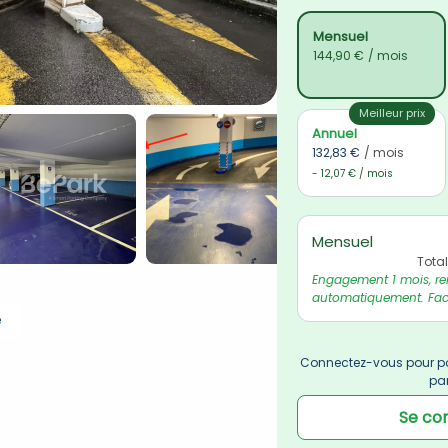
Mensuel
144,90 €
/ mois
Meilleur prix
Annuel
132,83 €
/ mois
- 12,07 € / mois
Mensuel
Tota
Engagement 1 mois, re
automatiquement. Fact
e
Connectez-vous pour po
pa
Se co