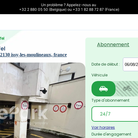
Un problème ? Appelez-nous au 

+32 2 880 05 50 (Belgique) ou +33 1 82 88 72 87 (France)
fel
Abonnement
el
92130 issy-les-moulineaux, france
Date de début :
Véhicule
Type d'abonnement
Voir horaires
Durée d'engagement