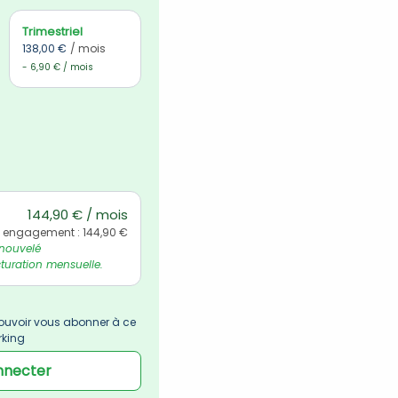
Trimestriel
138,00 €
/ mois
- 6,90 € / mois
144,90 € / mois
l engagement : 144,90 €
nouvelé 
uration mensuelle.
uvoir vous abonner à ce 
rking
nnecter