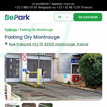
Un problème ? Appelez-nous au 

+32 2 880 05 50 (Belgique) ou +33 1 82 88 72 87 (France)
FR
Se connecter
Parkings
 > Parking Ory Montrouge
Parking Ory Montrouge
Rue François Ory 13, 92120 montrouge, france