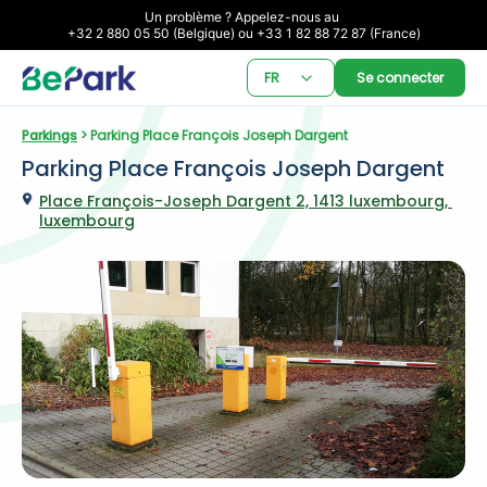
Un problème ? Appelez-nous au 

+32 2 880 05 50 (Belgique) ou +33 1 82 88 72 87 (France)
FR
Se connecter
Parkings
 > Parking Place François Joseph Dargent
Parking Place François Joseph Dargent
Place François-Joseph Dargent 2, 1413 luxembourg, 
luxembourg