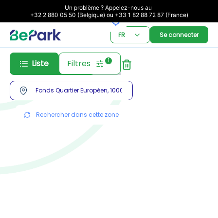
Un problème ? Appelez-nous au 

+32 2 880 05 50 (Belgique) ou +33 1 82 88 72 87 (France)
FR
Se connecter
1
Liste
Filtres
Abonnement
Réservation
Rechercher dans cette zone