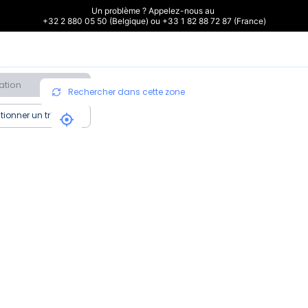
Un problème ? Appelez-nous au 

+32 2 880 05 50 (Belgique) ou +33 1 82 88 72 87 (France)
ation
Rechercher dans cette zone
tionner un tri