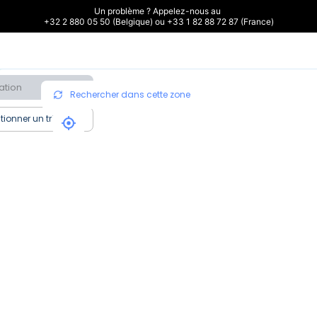
Un problème ? Appelez-nous au 

+32 2 880 05 50 (Belgique) ou +33 1 82 88 72 87 (France)
ation
Rechercher dans cette zone
tionner un tri