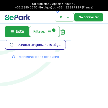
Un problème ? Appelez-nous au 

+32 2 880 05 50 (Belgique) ou +33 1 82 88 72 87 (France)
FR
Se connecter
1
Liste
Filtres
Abonnement
Réservation
Rechercher dans cette zone