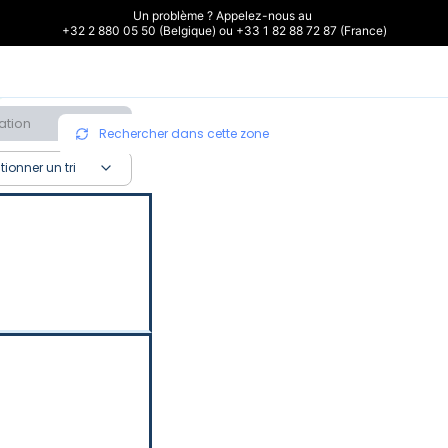
Un problème ? Appelez-nous au 

+32 2 880 05 50 (Belgique) ou +33 1 82 88 72 87 (France)
ation
Rechercher dans cette zone
tionner un tri