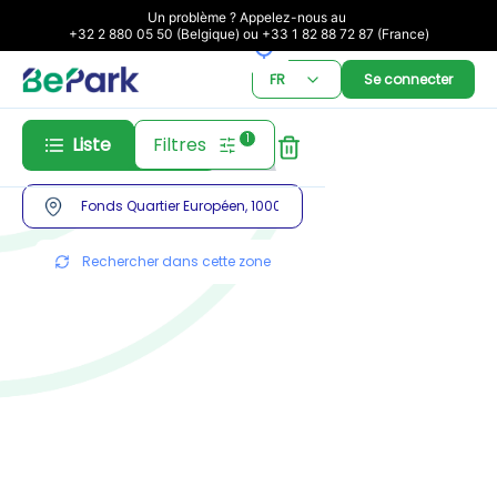
Un problème ? Appelez-nous au 

+32 2 880 05 50 (Belgique) ou +33 1 82 88 72 87 (France)
FR
Se connecter
1
Liste
Filtres
Abonnement
Réservation
Rechercher dans cette zone