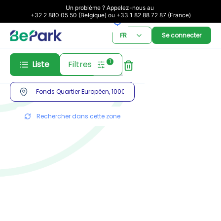
Un problème ? Appelez-nous au 

+32 2 880 05 50 (Belgique) ou +33 1 82 88 72 87 (France)
FR
Se connecter
1
Liste
Filtres
Abonnement
Réservation
Rechercher dans cette zone