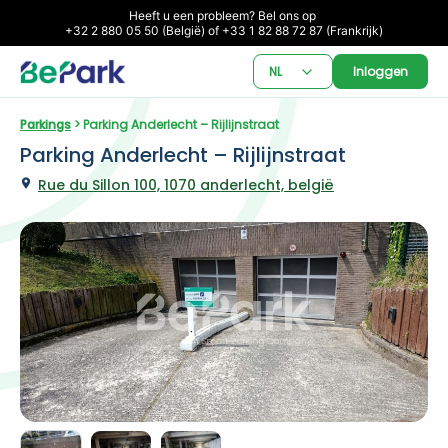
Heeft u een probleem? Bel ons op 

+32 2 880 05 50 (België) of +33 1 82 88 72 87 (Frankrijk)
NL
Inloggen
Parkings
 > Parking Anderlecht – Rijlijnstraat
Parking Anderlecht – Rijlijnstraat
Rue du Sillon 100, 1070 anderlecht, belgië