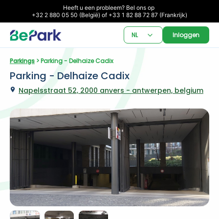
Heeft u een probleem? Bel ons op 

+32 2 880 05 50 (België) of +33 1 82 88 72 87 (Frankrijk)
NL
Inloggen
Parkings
 > Parking - Delhaize Cadix
Parking - Delhaize Cadix
Napelsstraat 52, 2000 anvers - antwerpen, belgium