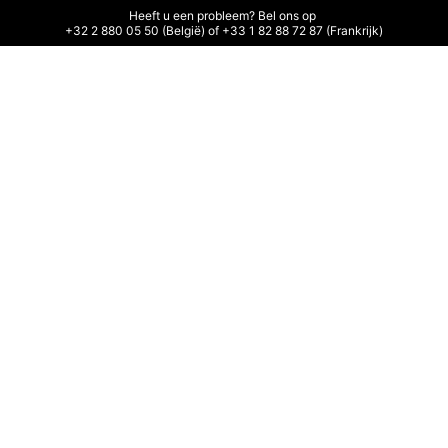
Heeft u een probleem? Bel ons op 

+32 2 880 05 50 (België) of +33 1 82 88 72 87 (Frankrijk)