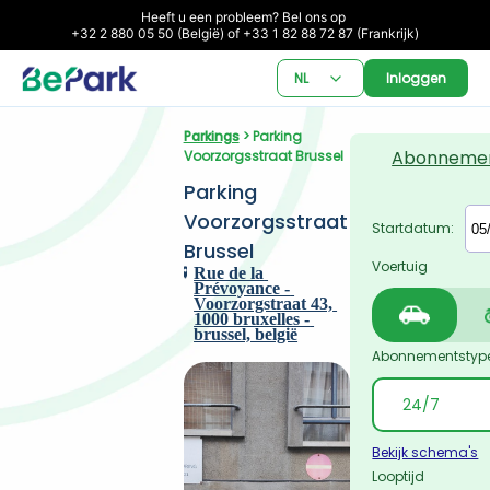
Heeft u een probleem? Bel ons op 

+32 2 880 05 50 (België) of +33 1 82 88 72 87 (Frankrijk)
NL
Inloggen
Parkings
 > Parking 
Abonneme
Voorzorgsstraat Brussel
Parking 
Voorzorgsstraat 
Startdatum:
Brussel
Voertuig
Rue de la 
Prévoyance - 
Voorzorgstraat 43, 
1000 bruxelles - 
brussel, belgië
Abonnementstyp
Bekijk schema's
Looptijd