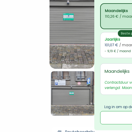
Maandelijks
110,26 €
/ maa
Beste p
Jaarlijks
101,07 €
/ maa
- 9,19 € / maand
Maandelijks
Contractduur v
verlengd. Maand
Log in om op d