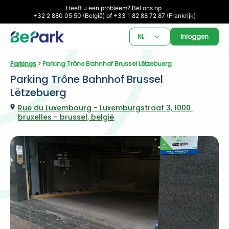
Heeft u een probleem? Bel ons op 

+32 2 880 05 50 (België) of +33 1 82 88 72 87 (Frankrijk)
NL
Inloggen
Parkings
 > Parking Trône Bahnhof Brussel Lëtzebuerg
Parking Trône Bahnhof Brussel 
Lëtzebuerg
Rue du Luxembourg - Luxemburgstraat 3, 1000 
bruxelles - brussel, belgië