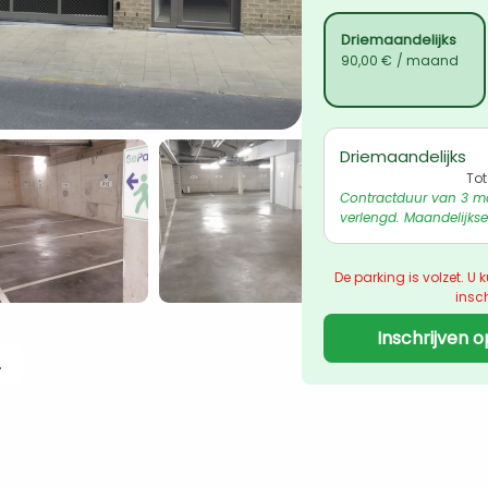
Driemaandelijks
90,00 €
/ maand
Driemaandelijks
To
Contractduur van 3 m
verlengd. Maandelijkse
De parking is volzet. U k
insch
Inschrijven o
 ophalen