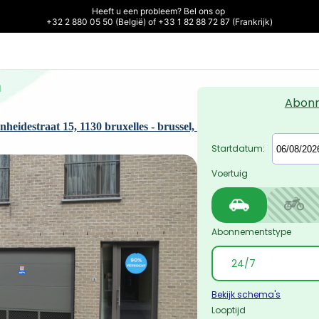
Heeft u een probleem? Bel ons op 

+32 2 880 05 50 (België) of +33 1 82 88 72 87 (Frankrijk)
d
Abon
eidestraat 15, 1130 bruxelles - brussel, 
Startdatum:
Voertuig
Abonnementstype
Bekijk schema's
Looptijd