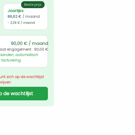
Beste prijs
Jaarlijks
86,62 €
/ maand
- 3,38 € / maand
90,00 € / maand
taal engagement : 90,00 €
aanden, automatisch 
 facturering.
unt zich op de wachtlijst 
rijven.
p de wachtlijst