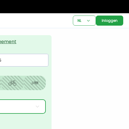
NL
Inloggen
nement