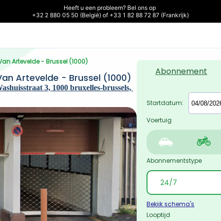
Heeft u een probleem? Bel ons op 

+32 2 880 05 50 (België) of +33 1 82 88 72 87 (Frankrijk)
 Van Artevelde - Brussel (1000)
Abonnement
Van Artevelde - Brussel (1000)
shuisstraat 3, 1000 bruxelles-brussels, 
Startdatum:
Voertuig
Abonnementstype
Bekijk schema's
Looptijd