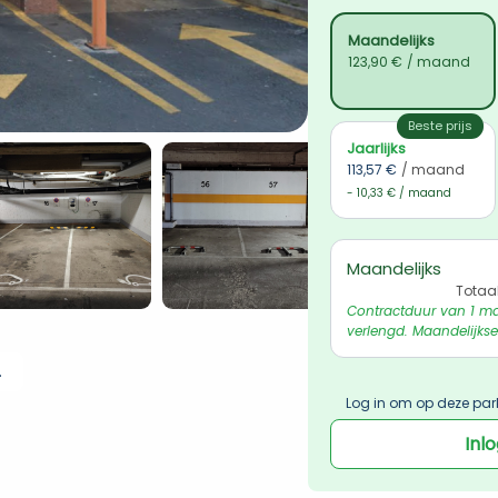
Maandelijks
123,90 €
/ maand
Beste prijs
Jaarlijks
113,57 €
/ maand
- 10,33 € / maand
Maandelijks
Totaa
Contractduur van 1 ma
verlengd. Maandelijkse
 ophalen
Log in om op deze par
Inl