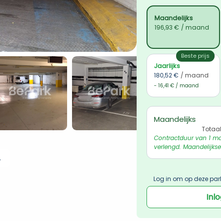
Maandelijks
196,93 €
/ maand
Beste prijs
Jaarlijks
180,52 €
/ maand
- 16,41 € / maand
Maandelijks
Totaa
Contractduur van 1 ma
verlengd. Maandelijkse
 ophalen
Log in om op deze par
Inl