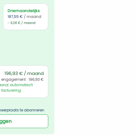
Driemaandelijks
187,55 €
/ maand
- 9,38 € / maand
196,93 € / maand
l engagement : 196,93 €
and, automatisch 
 facturering.
keerplaats te abonneren
oggen