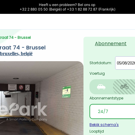
Heeft u een probleem? Bel ons op 

+32 2 880 05 50 (België) of +33 1 82 88 72 87 (Frankrijk)
straat 74 - Brussel
Abonnement
traat 74 - Brussel
bruxelles, belgië
Startdatum:
Voertuig
Abonnementstype
Bekijk schema's
Looptijd