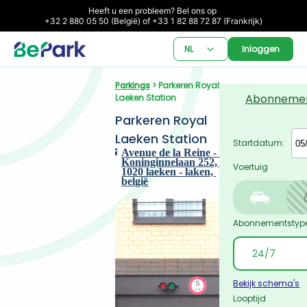
Heeft u een probleem? Bel ons op 

+32 2 880 05 50 (België) of +33 1 82 88 72 87 (Frankrijk)
NL
Inloggen
Parkings
 > Parkeren Royal 
Abonneme
Laeken Station
Parkeren Royal 
Laeken Station
Startdatum:
Avenue de la Reine - 
Koninginnelaan 252, 
Voertuig
1020 laeken - laken, 
belgië
Abonnementstyp
Bekijk schema's
Looptijd