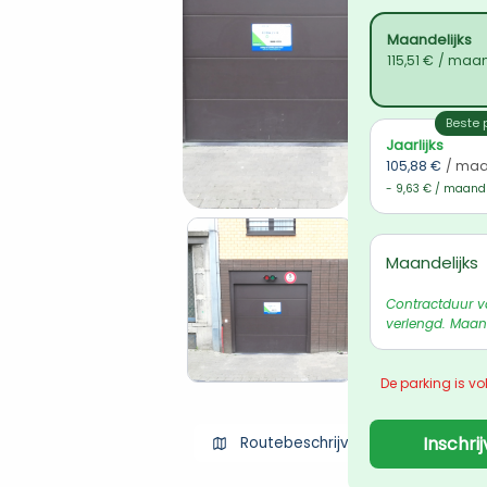
Maandelijks
115,51 €
/ maa
Beste p
Jaarlijks
105,88 €
/ ma
- 9,63 € / maand
Maandelijks
Contractduur v
verlengd. Maand
De parking is vol
Inschri
Routebeschrijving ophalen