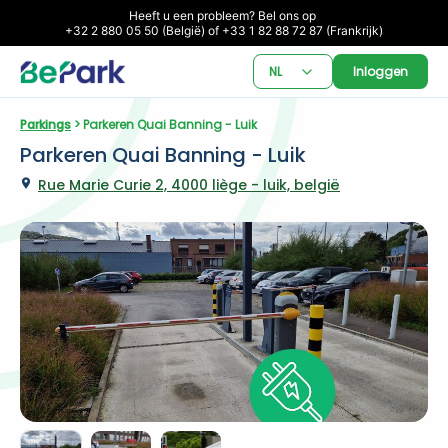
Heeft u een probleem? Bel ons op 

+32 2 880 05 50 (België) of +33 1 82 88 72 87 (Frankrijk)
NL
Inloggen
Parkings
 > Parkeren Quai Banning - Luik
Parkeren Quai Banning - Luik
Rue Marie Curie 2, 4000 liège - luik, belgië