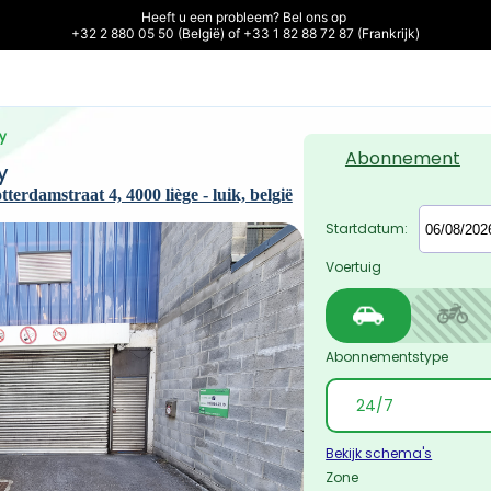
Heeft u een probleem? Bel ons op 

+32 2 880 05 50 (België) of +33 1 82 88 72 87 (Frankrijk)
y
Abonnement
y
erdamstraat 4, 4000 liège - luik, belgië
Startdatum:
Voertuig
Abonnementstype
Bekijk schema's
Zone