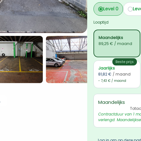
Level 0
Leve
Looptijd
Maandelijks
89,25 €
/ maand
Beste prijs
Jaarlijks
81,82 €
/ maand
- 7,43 € / maand
 ophalen
Maandelijks
Totaa
Contractduur van 1 ma
verlengd. Maandelijkse
Log in om op deze par