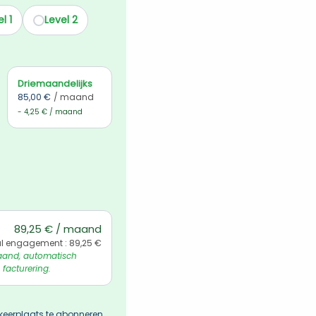
l 1
Level 2
Driemaandelijks
85,00 €
/ maand
- 4,25 € / maand
89,25 € / maand
l engagement : 89,25 €
and, automatisch 
 facturering.
keerplaats te abonneren