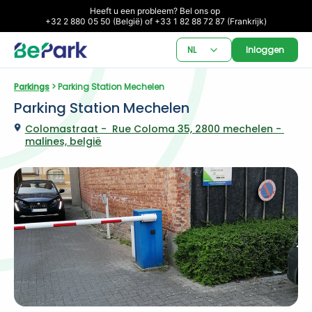
Heeft u een probleem? Bel ons op 

+32 2 880 05 50 (België) of +33 1 82 88 72 87 (Frankrijk)
NL
Inloggen
Parkings
 > Parking Station Mechelen
Parking Station Mechelen
Colomastraat -  Rue Coloma 35, 2800 mechelen - 
malines, belgië