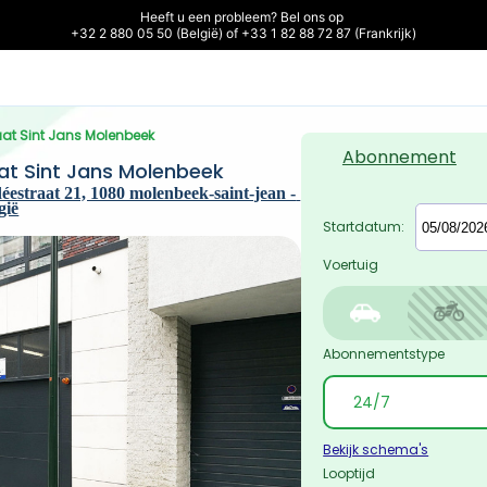
Heeft u een probleem? Bel ons op 

+32 2 880 05 50 (België) of +33 1 82 88 72 87 (Frankrijk)
raat Sint Jans Molenbeek
Abonnement
at Sint Jans Molenbeek
déestraat 21, 1080 molenbeek-saint-jean - 
gië
Startdatum:
Voertuig
Abonnementstype
Bekijk schema's
Looptijd