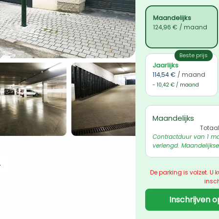
Maandelijks
124,96 €
/ maand
Beste prijs
Jaarlijks
114,54 €
/ maand
- 10,42 € / maand
Maandelijks
Totaa
Contractduur van 1 ma
verlengd. Maandelijkse
 ophalen
De parking is volzet. U k
insch
Inschrijven o