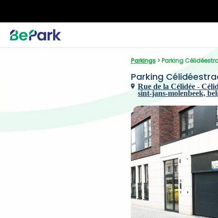
Parkings
 > Parking Célidéest
Parking Célidéestra
Rue de la Célidée - Céli
sint-jans-molenbeek, bel