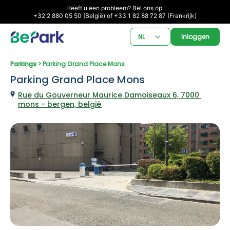
Heeft u een probleem? Bel ons op 

+32 2 880 05 50 (België) of +33 1 82 88 72 87 (Frankrijk)
NL
Inloggen
Parkings
 > Parking Grand Place Mons
Parking Grand Place Mons
Rue du Gouverneur Maurice Damoiseaux 6, 7000 
mons - bergen, belgië