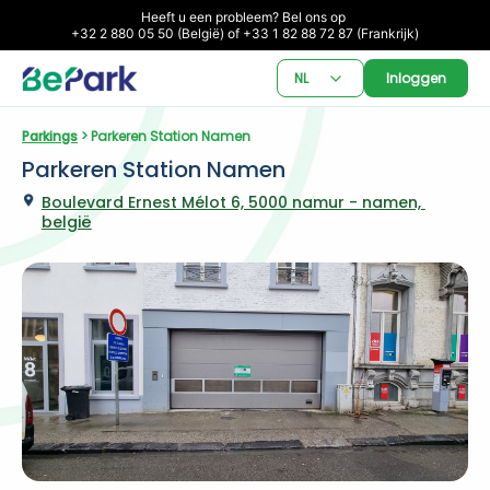
Heeft u een probleem? Bel ons op 

+32 2 880 05 50 (België) of +33 1 82 88 72 87 (Frankrijk)
NL
Inloggen
Parkings
 > Parkeren Station Namen
Parkeren Station Namen
Boulevard Ernest Mélot 6, 5000 namur - namen, 
belgië