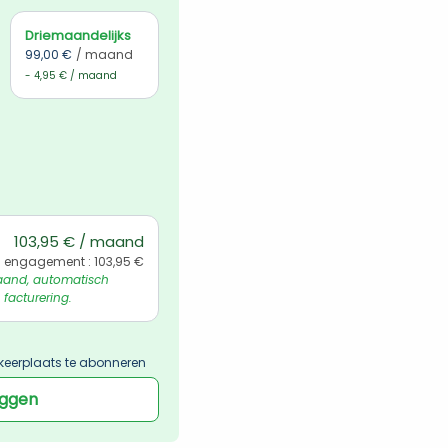
Driemaandelijks
99,00 €
/ maand
- 4,95 € / maand
103,95 € / maand
l engagement : 103,95 €
and, automatisch 
 facturering.
keerplaats te abonneren
oggen