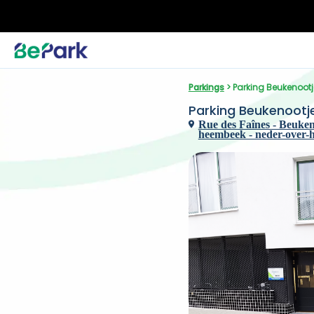
Parkings
 > Parking Beukenoot
Parking Beukenootj
Rue des Faînes - Beuken
heembeek - neder-over-