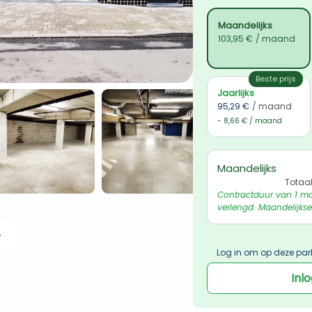
Maandelijks
103,95 €
/ maand
Beste prijs
Jaarlijks
95,29 €
/ maand
- 8,66 € / maand
Maandelijks
Totaa
Contractduur van 1 ma
verlengd. Maandelijkse
 ophalen
Log in om op deze par
Inl