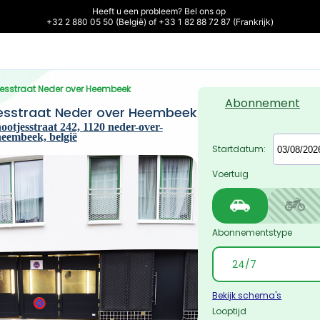
Heeft u een probleem? Bel ons op 

+32 2 880 05 50 (België) of +33 1 82 88 72 87 (Frankrijk)
jesstraat Neder over Heembeek
Abonnement
esstraat Neder over Heembeek
ootjesstraat 242, 1120 neder-over-
heembeek, belgië
Startdatum:
Voertuig
Abonnementstype
Bekijk schema's
Looptijd