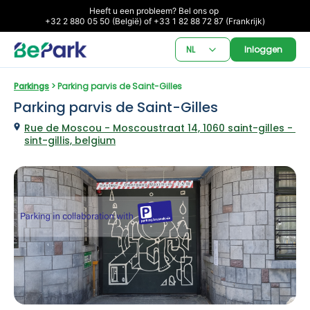
Heeft u een probleem? Bel ons op 

+32 2 880 05 50 (België) of +33 1 82 88 72 87 (Frankrijk)
NL
Inloggen
Parkings
 > Parking parvis de Saint-Gilles
Parking parvis de Saint-Gilles
Rue de Moscou - Moscoustraat 14, 1060 saint-gilles - 
sint-gillis, belgium