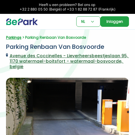
Heeft u een probleem? Bel ons op 

+32 2 880 05 50 (België) of +33 1 82 88 72 87 (Frankrijk)
NL
Inloggen
Parkings
 > Parking Renbaan Van Bosvoorde
Parking Renbaan Van Bosvoorde
Avenue des Coccinelles - Lieverheersbeestjeslaan 95, 
1170 watermael-boitsfort - watermaal-bosvoorde, 
belgië