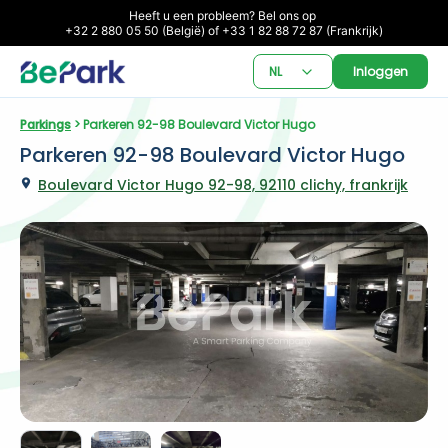
Heeft u een probleem? Bel ons op 

+32 2 880 05 50 (België) of +33 1 82 88 72 87 (Frankrijk)
NL
Inloggen
Parkings
 > Parkeren 92-98 Boulevard Victor Hugo
Parkeren 92-98 Boulevard Victor Hugo
Boulevard Victor Hugo 92-98, 92110 clichy, frankrijk