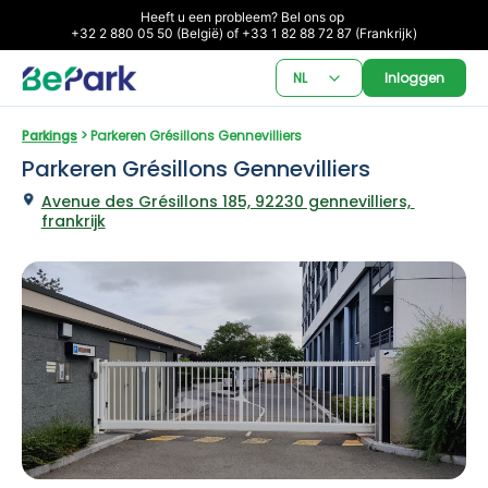
Heeft u een probleem? Bel ons op 

+32 2 880 05 50 (België) of +33 1 82 88 72 87 (Frankrijk)
NL
Inloggen
Parkings
 > Parkeren Grésillons Gennevilliers
Parkeren Grésillons Gennevilliers
Avenue des Grésillons 185, 92230 gennevilliers, 
frankrijk