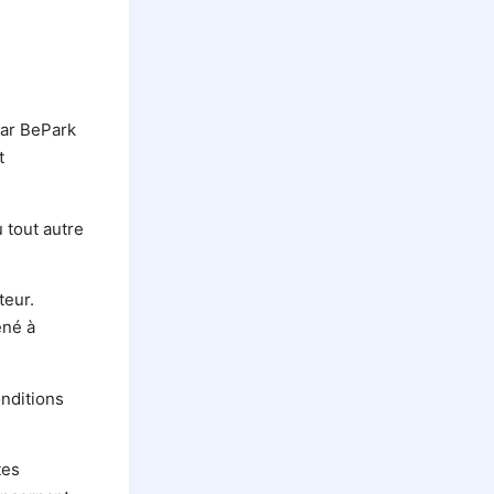
par BePark
t
 tout autre
teur.
ené à
onditions
tes