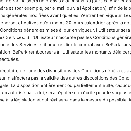
acle, BePark laissera un préavis d'au moins 30 jours calendrier 
ales (par exemple, par e-mail ou via l'Application), afin de lai
ns générales modifiées avant qu'elles n'entrent en vigueur. Les
ndront effectives qu'au moins 30 jours calendrier après la noti
Conditions générales mises à jour en vigueur, l'Utilisateur sera 
u les Services. Si l'Utilisateur n'accepte pas les Conditions généra
tion et les Services et il peut résilier le contrat avec BePark sans
sition, BePark remboursera à l'Utilisateur les montants déjà pe
fectuées.
 exécutoire de l'une des dispositions des Conditions générales a
ur, n'affectera pas la validité des autres dispositions des Condi
égale. La disposition entièrement ou partiellement nulle, caduq
um autorisé par la loi, sera réputée non écrite pour le surplus e
e à la législation et qui réalisera, dans la mesure du possible,