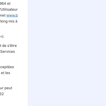
.964 et
'Utilisateur
rnet
www.b
rking mis à
»).
t de s'être
s Services
acceptées
 et les
eur peut
+32