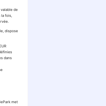
t valable de
la fois,
ervée.
lle, dispose
 EUR
éfinies
es dans
me
 BePark met