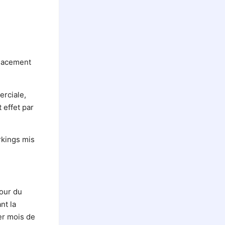
placement
erciale,
 effet par
rkings mis
jour du
nt la
ier mois de