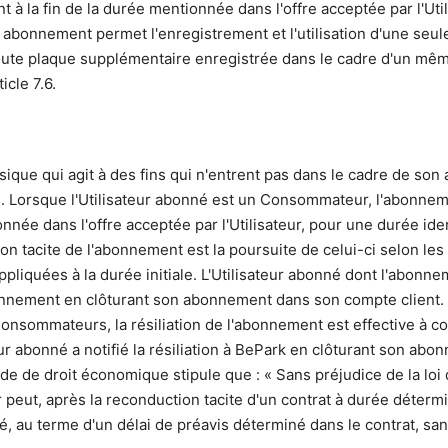
à la fin de la durée mentionnée dans l'offre acceptée par l'Util
n abonnement permet l'enregistrement et l'utilisation d'une seul
Toute plaque supplémentaire enregistrée dans le cadre d'un mê
icle 7.6.
e qui agit à des fins qui n'entrent pas dans le cadre de son a
le. Lorsque l'Utilisateur abonné est un Consommateur, l'abonne
nnée dans l'offre acceptée par l'Utilisateur, pour une durée ide
ion tacite de l'abonnement est la poursuite de celui-ci selon l
pliquées à la durée initiale. L'Utilisateur abonné dont l'abonne
onnement en clôturant son abonnement dans son compte client.
Consommateurs, la résiliation de l'abonnement est effective à c
eur abonné a notifié la résiliation à BePark en clôturant son ab
ode de droit économique stipule que : « Sans préjudice de la loi 
peut, après la reconduction tacite d'un contrat à durée déterm
té, au terme d'un délai de préavis déterminé dans le contrat, sa