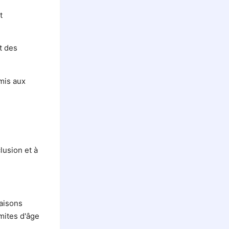
t
t des
umis aux
lusion et à
raisons
imites d'âge