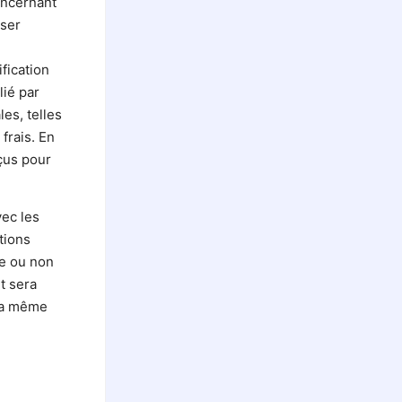
concernant
sser
fication
lié par
les, telles
 frais. En
rçus pour
vec les
tions
ue ou non
t sera
 la même