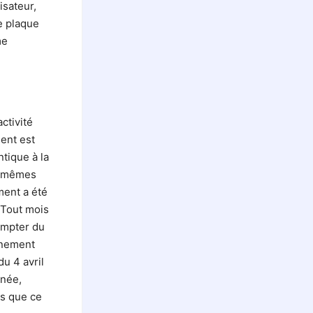
isateur,
e plaque
me
ctivité
ment est
ntique à la
es mêmes
ment a été
 Tout mois
ompter du
onnement
du 4 avril
inée,
ns que ce