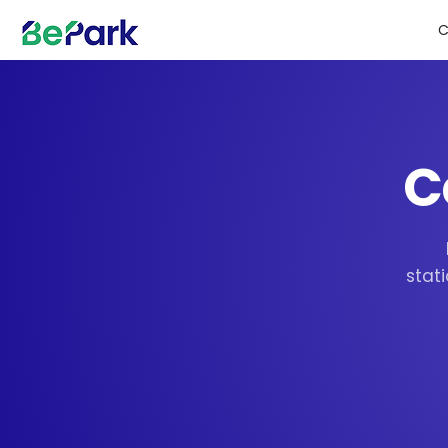
C
C
stat