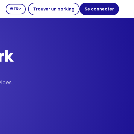
🌐 FR
Trouver un parking
Se connecter
rk
e
ices.