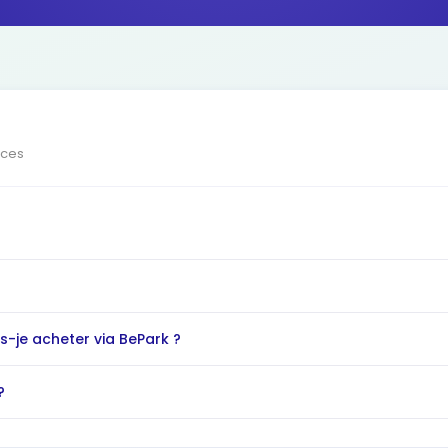
ices
-je acheter via BePark ?
?