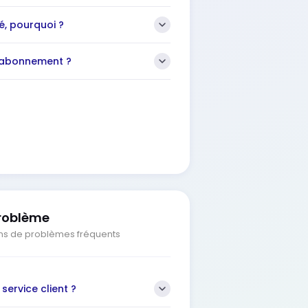
, pourquoi ?
 abonnement ?
roblème
ions de problèmes fréquents
ervice client ?