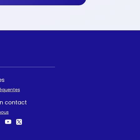
es
réquentes
n contact
nous